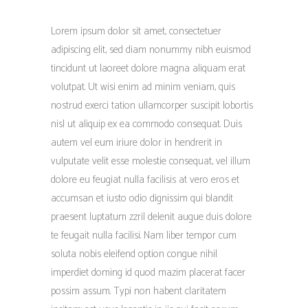
Lorem ipsum dolor sit amet, consectetuer
adipiscing elit, sed diam nonummy nibh euismod
tincidunt ut laoreet dolore magna aliquam erat
volutpat. Ut wisi enim ad minim veniam, quis
nostrud exerci tation ullamcorper suscipit lobortis
nisl ut aliquip ex ea commodo consequat. Duis
autem vel eum iriure dolor in hendrerit in
vulputate velit esse molestie consequat, vel illum
dolore eu feugiat nulla facilisis at vero eros et
accumsan et iusto odio dignissim qui blandit
praesent luptatum zzril delenit augue duis dolore
te feugait nulla facilisi. Nam liber tempor cum
soluta nobis eleifend option congue nihil
imperdiet doming id quod mazim placerat facer
possim assum. Typi non habent claritatem