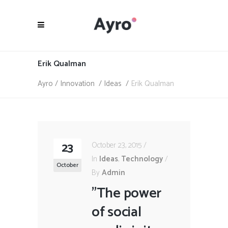
Erik Qualman
Ayro
/
Innovation
/
Ideas
/
Erik Qualman
23
October 23, 2015
In
Ideas
,
Technology
October
By
Admin
"The power
of social