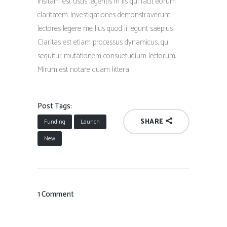
insitam; est usus legentis in iis qui facit eorum
claritatem. Investigationes demonstraverunt
lectores legere me lius quod ii legunt saepius.
Claritas est etiam processus dynamicus, qui
sequitur mutationem consuetudium lectorum.
Mirum est notare quam littera
Post Tags:
SHARE
Funding
Launch
New
1 Comment