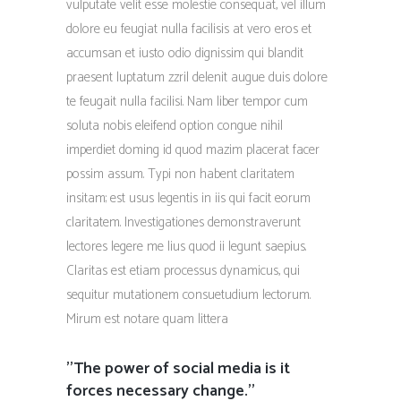
vulputate velit esse molestie consequat, vel illum
dolore eu feugiat nulla facilisis at vero eros et
accumsan et iusto odio dignissim qui blandit
praesent luptatum zzril delenit augue duis dolore
te feugait nulla facilisi. Nam liber tempor cum
soluta nobis eleifend option congue nihil
imperdiet doming id quod mazim placerat facer
possim assum. Typi non habent claritatem
insitam; est usus legentis in iis qui facit eorum
claritatem. Investigationes demonstraverunt
lectores legere me lius quod ii legunt saepius.
Claritas est etiam processus dynamicus, qui
sequitur mutationem consuetudium lectorum.
Mirum est notare quam littera
''The power of social media is it
forces necessary change.''