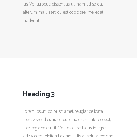
ius. Vel utroque dissentias ut, nam ad soleat
alterum maluisset, cu est copiosae intellegat
inciderint.
Heading 3
Lorem ipsum dolor sit amet, feugiat delicata
liberavisse id cum, no quo maiorum intellegebat,
liber regione eu sit. Mea cu case ludus integre,
vide viderer eleifend ex mea. His at soluta regione