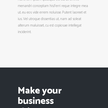
menandri conceptam his.Ferri reque integre mea
ut, eu eos vide errem noluisse. Putent laoreet et
ius. Vel utroque dissentias ut, nam ad soleat
alterum maluisset, cu est copiosae intellegat
inciderint.