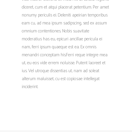
diceret, cum et atqui placerat petentium. Per amet
nonumy periculis ei. Deleniti apeirian temporibus
eam cu, ad mea ipsum sadipscing, sed ex assum
omnium contentiones. Nobis suavitate
moderatius has eu, epicuri ancillae pericula ei
nam, ferri ipsum quaeque est ea. Ex omnis
menandri conceptam his.Ferri reque integre mea
ut, eu eos vide errem noluisse. Putent laoreet et
ius. Vel utroque dissentias ut, nam ad soleat
alterum maluisset, cu est copiosae intellegat
inciderint.