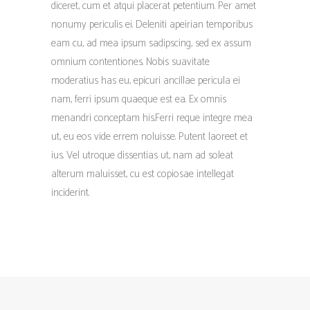
diceret, cum et atqui placerat petentium. Per amet
nonumy periculis ei. Deleniti apeirian temporibus
eam cu, ad mea ipsum sadipscing, sed ex assum
omnium contentiones. Nobis suavitate
moderatius has eu, epicuri ancillae pericula ei
nam, ferri ipsum quaeque est ea. Ex omnis
menandri conceptam his.Ferri reque integre mea
ut, eu eos vide errem noluisse. Putent laoreet et
ius. Vel utroque dissentias ut, nam ad soleat
alterum maluisset, cu est copiosae intellegat
inciderint.