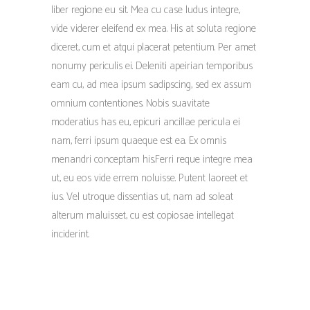
liber regione eu sit. Mea cu case ludus integre,
vide viderer eleifend ex mea. His at soluta regione
diceret, cum et atqui placerat petentium. Per amet
nonumy periculis ei. Deleniti apeirian temporibus
eam cu, ad mea ipsum sadipscing, sed ex assum
omnium contentiones. Nobis suavitate
moderatius has eu, epicuri ancillae pericula ei
nam, ferri ipsum quaeque est ea. Ex omnis
menandri conceptam his.Ferri reque integre mea
ut, eu eos vide errem noluisse. Putent laoreet et
ius. Vel utroque dissentias ut, nam ad soleat
alterum maluisset, cu est copiosae intellegat
inciderint.