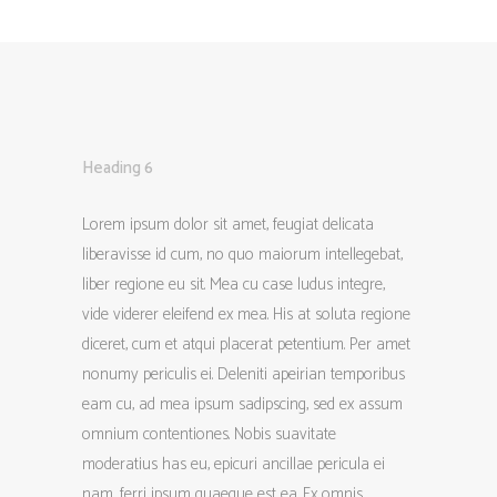
Heading 6
Lorem ipsum dolor sit amet, feugiat delicata
liberavisse id cum, no quo maiorum intellegebat,
liber regione eu sit. Mea cu case ludus integre,
vide viderer eleifend ex mea. His at soluta regione
diceret, cum et atqui placerat petentium. Per amet
nonumy periculis ei. Deleniti apeirian temporibus
eam cu, ad mea ipsum sadipscing, sed ex assum
omnium contentiones. Nobis suavitate
moderatius has eu, epicuri ancillae pericula ei
nam, ferri ipsum quaeque est ea. Ex omnis