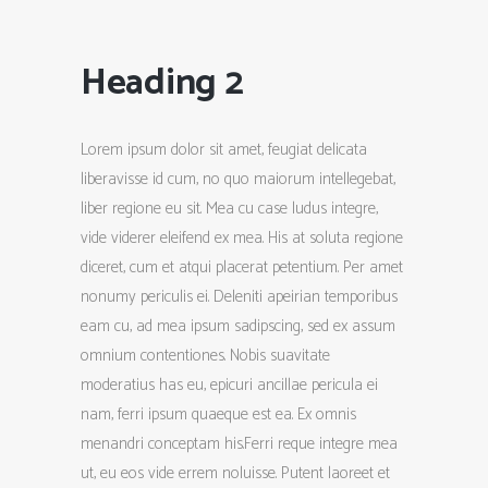
Heading 2
Lorem ipsum dolor sit amet, feugiat delicata
liberavisse id cum, no quo maiorum intellegebat,
liber regione eu sit. Mea cu case ludus integre,
vide viderer eleifend ex mea. His at soluta regione
diceret, cum et atqui placerat petentium. Per amet
nonumy periculis ei. Deleniti apeirian temporibus
eam cu, ad mea ipsum sadipscing, sed ex assum
omnium contentiones. Nobis suavitate
moderatius has eu, epicuri ancillae pericula ei
nam, ferri ipsum quaeque est ea. Ex omnis
menandri conceptam his.Ferri reque integre mea
ut, eu eos vide errem noluisse. Putent laoreet et