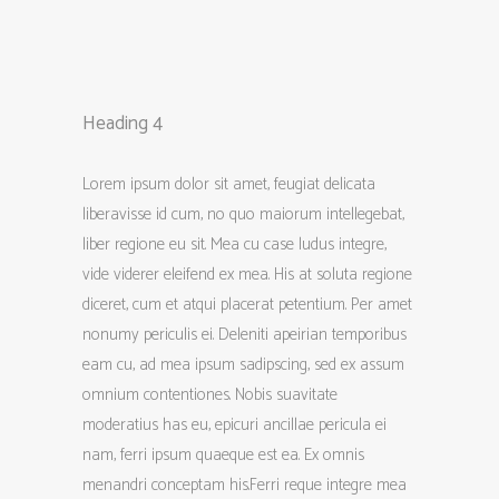
Heading 4
Lorem ipsum dolor sit amet, feugiat delicata
liberavisse id cum, no quo maiorum intellegebat,
liber regione eu sit. Mea cu case ludus integre,
vide viderer eleifend ex mea. His at soluta regione
diceret, cum et atqui placerat petentium. Per amet
nonumy periculis ei. Deleniti apeirian temporibus
eam cu, ad mea ipsum sadipscing, sed ex assum
omnium contentiones. Nobis suavitate
moderatius has eu, epicuri ancillae pericula ei
nam, ferri ipsum quaeque est ea. Ex omnis
menandri conceptam his.Ferri reque integre mea