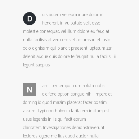
uis autem vel eum iriure dolor in
D
hendrerit in vulputate velit esse
molestie consequat, vel illum dolore eu feugiat
nulla facilisis at vero eros et accumsan et iusto
odio dignissim qui blandit praesent luptatum zzril
delenit augue duis dolore te feugait nulla facilisi ii
legunt saepius.
am liber tempor cum soluta nobis
N
eleifend option congue nihil imperdiet
doming id quod mazim placerat facer possim
assum. Typi non habent claritatem insitam; est
usus legentis in iis qui facit eorum
claritatem. Investigationes demonstraverunt
lectores legere me lius quod auctor nulla.