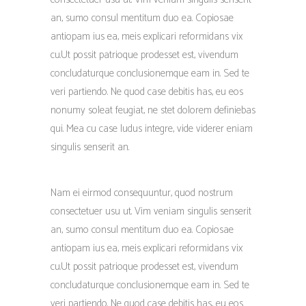
an, sumo consul mentitum duo ea. Copiosae
antiopam ius ea, meis explicari reformidans vix
cu.Ut possit patrioque prodesset est, vivendum
concludaturque conclusionemque eam in. Sed te
veri partiendo. Ne quod case debitis has, eu eos
nonumy soleat feugiat, ne stet dolorem definiebas
qui. Mea cu case ludus integre, vide viderer eniam
singulis senserit an.
Nam ei eirmod consequuntur, quod nostrum
consectetuer usu ut. Vim veniam singulis senserit
an, sumo consul mentitum duo ea. Copiosae
antiopam ius ea, meis explicari reformidans vix
cu.Ut possit patrioque prodesset est, vivendum
concludaturque conclusionemque eam in. Sed te
veri partiendo. Ne quod case debitis has, eu eos