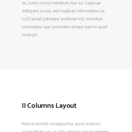
an, sumo consul mentitum duo ea. Copiosae
antiopam ius ea, meis explicari reformidans vix
cu.Ut possit patrioque prodesset est, vivendum
concludatur que conclusion emque eam in quod
nostrum.
II Columns Layout
Nam ei eirmod consequuntur, quod nostrum
consectetuer usu ut. Vim veniam singulis senserit