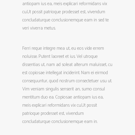
antiopam ius ea, meis explicari reformidans vix
cu.Ut possit patrioque prodesset est, vivendum
concludaturque conclusionemque eam in sed te
veri viverra metus.
Ferri reque integre mea ut, eu eos vide errem
noluisse. Putent laoreet et ius. Vel utroque
dissentias ut, nam ad soleat alterum maluisset, cu
est copiosae intellegat inciderint. Nam ei eirmod
consequuntur, quod nostrum consectetuer usu ut.
Vim veniam singulis senserit an, sumo consul
mentitum duo ea. Copiosae antiopam ius ea,
meis explicari reformidans vix cu.Ut possit
patrioque prodesset est, vivendum
concludaturque conclusionemque eam in.