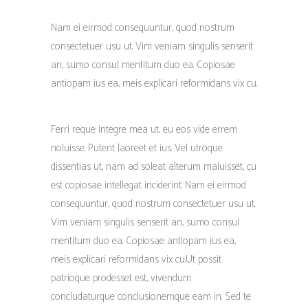
Nam ei eirmod consequuntur, quod nostrum
consectetuer usu ut. Vim veniam singulis senserit
an, sumo consul mentitum duo ea. Copiosae
antiopam ius ea, meis explicari reformidans vix cu.
Ferri reque integre mea ut, eu eos vide errem
noluisse. Putent laoreet et ius. Vel utroque
dissentias ut, nam ad soleat alterum maluisset, cu
est copiosae intellegat inciderint. Nam ei eirmod
consequuntur, quod nostrum consectetuer usu ut.
Vim veniam singulis senserit an, sumo consul
mentitum duo ea. Copiosae antiopam ius ea,
meis explicari reformidans vix cu.Ut possit
patrioque prodesset est, vivendum
concludaturque conclusionemque eam in. Sed te