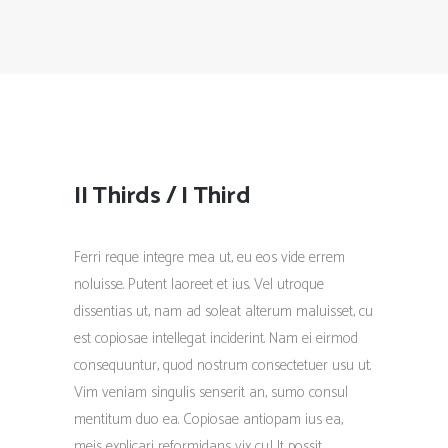
II Thirds / I Third
Ferri reque integre mea ut, eu eos vide errem
noluisse. Putent laoreet et ius. Vel utroque
dissentias ut, nam ad soleat alterum maluisset, cu
est copiosae intellegat inciderint. Nam ei eirmod
consequuntur, quod nostrum consectetuer usu ut.
Vim veniam singulis senserit an, sumo consul
mentitum duo ea. Copiosae antiopam ius ea,
meis explicari reformidans vix cu.Ut possit