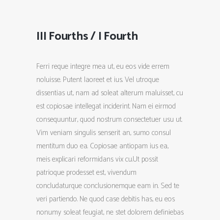
III Fourths / I Fourth
Ferri reque integre mea ut, eu eos vide errem
noluisse. Putent laoreet et ius. Vel utroque
dissentias ut, nam ad soleat alterum maluisset, cu
est copiosae intellegat inciderint. Nam ei eirmod
consequuntur, quod nostrum consectetuer usu ut.
Vim veniam singulis senserit an, sumo consul
mentitum duo ea. Copiosae antiopam ius ea,
meis explicari reformidans vix cu.Ut possit
patrioque prodesset est, vivendum
concludaturque conclusionemque eam in. Sed te
veri partiendo. Ne quod case debitis has, eu eos
nonumy soleat feugiat, ne stet dolorem definiebas