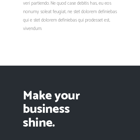
veri partiendo. Ne quod case debitis has, eu eos
nonumy soleat feugiat, ne stet dolorem definiebas
qui e stet dolorem definiebas qui prodesset est,
vivendum.